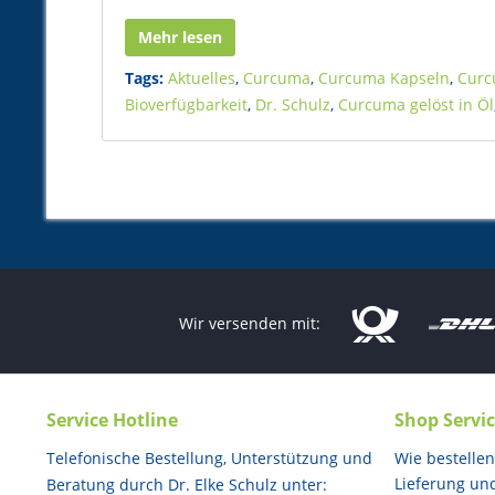
Mehr lesen
Tags:
Aktuelles
,
Curcuma
,
Curcuma Kapseln
,
Curc
Bioverfügbarkeit
,
Dr. Schulz
,
Curcuma gelöst in Öl
Wir versenden mit:
Service Hotline
Shop Servi
Telefonische Bestellung, Unterstützung und
Wie bestellen
Lieferung un
Beratung durch Dr. Elke Schulz unter: