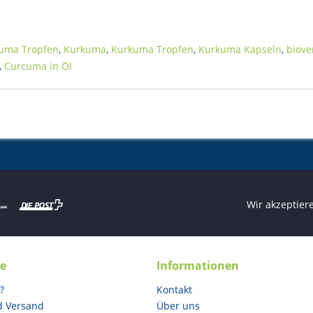
uma Tropfen
,
Kurkuma
,
Kurkuma Tropfen
,
Kurkuma Kapseln
,
biove
,
Curcuma in Öl
Wir akzeptier
ce
Informationen
?
Kontakt
d Versand
Über uns