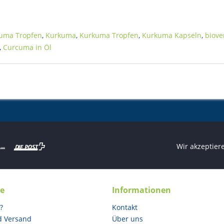
uma Tropfen
,
Kurkuma
,
Kurkuma Tropfen
,
Kurkuma Kapseln
,
biove
,
Curcuma in Öl
Wir akzeptier
ce
Informationen
?
Kontakt
d Versand
Über uns