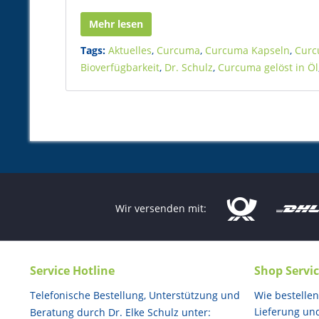
Mehr lesen
Tags:
Aktuelles
,
Curcuma
,
Curcuma Kapseln
,
Curc
Bioverfügbarkeit
,
Dr. Schulz
,
Curcuma gelöst in Öl
Wir versenden mit:
Service Hotline
Shop Servi
Telefonische Bestellung, Unterstützung und
Wie bestellen
Lieferung un
Beratung durch Dr. Elke Schulz unter: