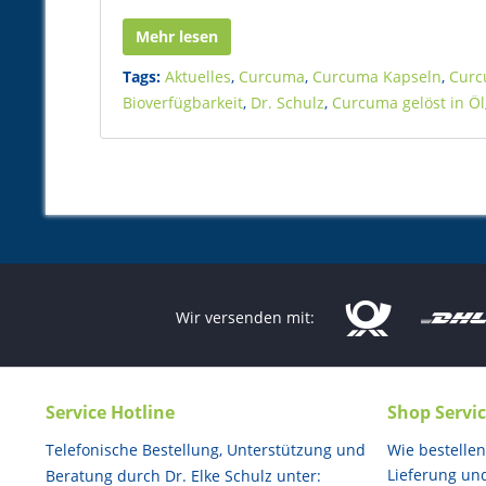
Mehr lesen
Tags:
Aktuelles
,
Curcuma
,
Curcuma Kapseln
,
Curc
Bioverfügbarkeit
,
Dr. Schulz
,
Curcuma gelöst in Öl
Wir versenden mit:
Service Hotline
Shop Servi
Telefonische Bestellung, Unterstützung und
Wie bestellen
Lieferung un
Beratung durch Dr. Elke Schulz unter: