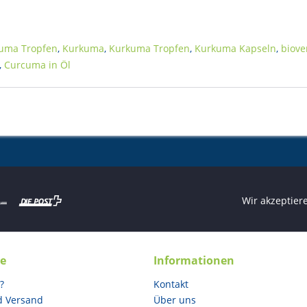
uma Tropfen
,
Kurkuma
,
Kurkuma Tropfen
,
Kurkuma Kapseln
,
biove
,
Curcuma in Öl
Wir akzeptier
ce
Informationen
?
Kontakt
d Versand
Über uns