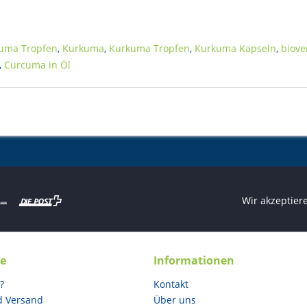
uma Tropfen
,
Kurkuma
,
Kurkuma Tropfen
,
Kurkuma Kapseln
,
biove
,
Curcuma in Öl
Wir akzeptier
ce
Informationen
?
Kontakt
d Versand
Über uns