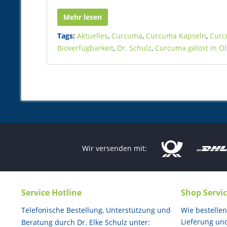
Mehr lesen
Tags:
Aktuelles
,
Curcuma
,
Curcuma Kapseln
,
Curc
Bioverfügbarkeit
,
Dr. Schulz
,
Curcuma gelöst in Öl
Wir versenden mit:
Service Hotline
Shop Servi
Telefonische Bestellung, Unterstützung und
Wie bestellen
Lieferung un
Beratung durch Dr. Elke Schulz unter: