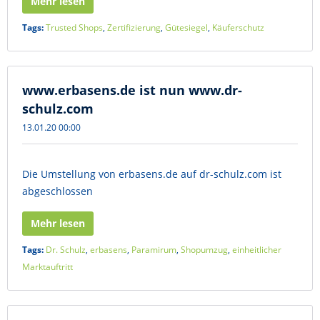
Mehr lesen
Tags:
Trusted Shops
,
Zertifizierung
,
Gütesiegel
,
Käuferschutz
www.erbasens.de ist nun www.dr-
schulz.com
13.01.20 00:00
Die Umstellung von erbasens.de auf dr-schulz.com ist
abgeschlossen
Mehr lesen
Tags:
Dr. Schulz
,
erbasens
,
Paramirum
,
Shopumzug
,
einheitlicher
Marktauftritt