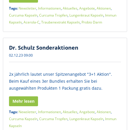
Tags:
Newsletter
,
Informationen
,
Aktuelles
,
Angebote
,
Aktionen
,
Curcuma Kapseln
,
Curcuma Tropfen
,
Lungenkraut Kapseln
,
Immun
Kapseln
,
Acerola-C
,
Traubenextrakt Kapseln
,
Probio Darm
Dr. Schulz Sonderaktionen
02.12.23 09:00
2x jährlich lautet unser Spitzenangebot "3+1 Aktion".
Beim Kauf eines 3er Bundles erhalten Sie bei
ausgewählten Produkten 1 Packung gratis dazu.
Mehr lesen
Tags:
Newsletter
,
Informationen
,
Aktuelles
,
Angebote
,
Aktionen
,
Curcuma Kapseln
,
Curcuma Tropfen
,
Lungenkraut Kapseln
,
Immun
Kapseln